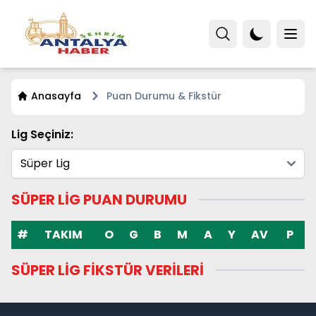
Anasayfa
Puan Durumu & Fikstür
Lig Seçiniz:
SÜPER LIG PUAN DURUMU
#
TAKIM
O
G
B
M
A
Y
AV
P
SÜPER LIG FİKSTÜR VERİLERİ