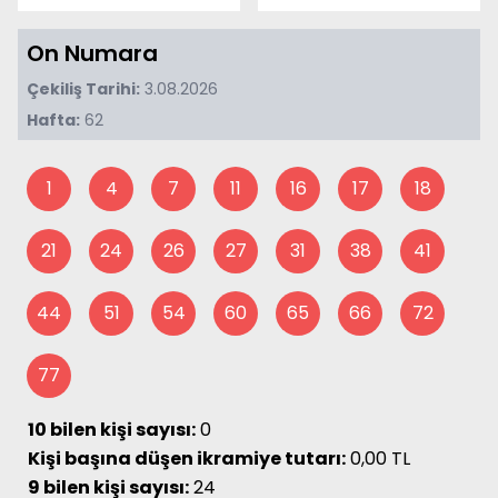
On Numara
Çekiliş Tarihi:
3.08.2026
Hafta:
62
1
4
7
11
16
17
18
21
24
26
27
31
38
41
44
51
54
60
65
66
72
77
10 bilen kişi sayısı:
0
Kişi başına düşen ikramiye tutarı:
0,00 TL
9 bilen kişi sayısı:
24