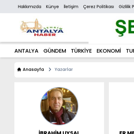
Hakkımızda
Künye
İletişim
Çerez Politikası
Gizlilik 
ANTALYA
GÜNDEM
TÜRKİYE
EKONOMİ
TU
Anasayfa
Yazarlar
İBRAHİM UYSAL
ER M