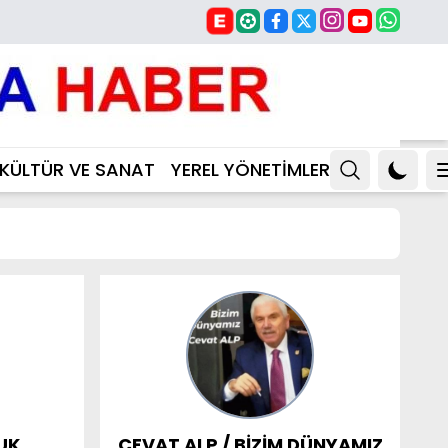
KÜLTÜR VE SANAT
YEREL YÖNETİMLER
UK
CEVAT ALP / BİZİM DÜNYAMIZ