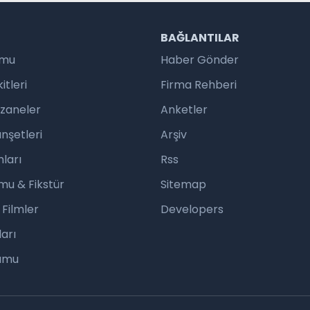
R
BAĞLANTILAR
umu
Haber Gönder
tleri
Firma Rehberi
czaneler
Anketler
nşetleri
Arşiv
ları
Rss
mu & Fikstür
Sitemap
 Filmler
Developers
arı
rumu