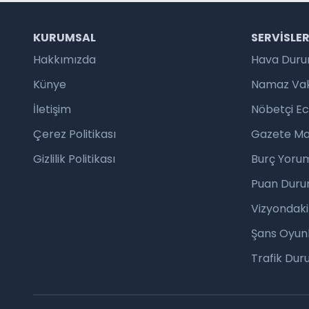
KURUMSAL
SERVISLE
Hakkımızda
Hava Dur
Künye
Namaz Vaki
İletişim
Nöbetçi E
Çerez Politikası
Gazete Ma
Gizlilik Politikası
Burç Yorum
Puan Duru
Vizyondaki
Şans Oyunl
Trafik Du