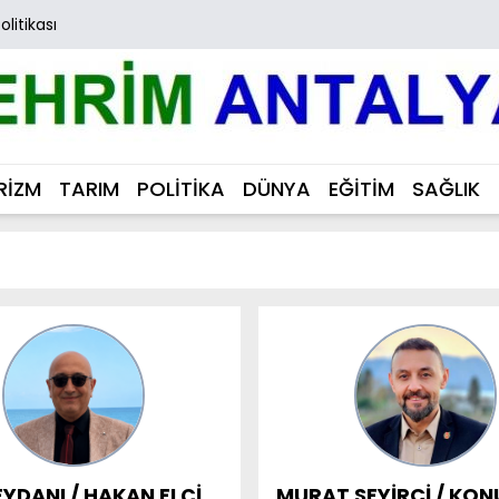
Politikası
RİZM
TARIM
POLİTİKA
DÜNYA
EĞİTİM
SAĞLIK
EYDANI / HAKAN ELÇİ
MURAT SEYİRCİ / KON