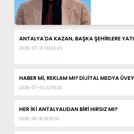
ANTALYA'DA KAZAN, BAŞKA ŞEHİRLERE YATIRI
2026-07-31 09:03:45
HABER Mİ, REKLAM MI? DİJİTAL MEDYA ÜVEY
2026-07-02 22:55:30
HER İKİ ANTALYALIDAN BİRİ HIRSIZ MI?
2026-05-15 19:33:33