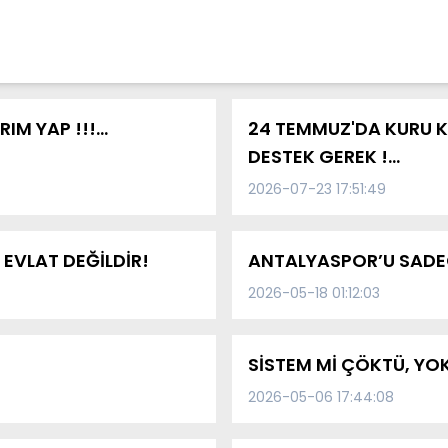
M YAP !!!...
24 TEMMUZ'DA KURU K
DESTEK GEREK !...
2026-07-23 17:51:49
 EVLAT DEĞİLDİR!
ANTALYASPOR’U SADE
2026-05-18 01:12:03
SİSTEM Mİ ÇÖKTÜ, YOK
2026-05-06 17:44:08