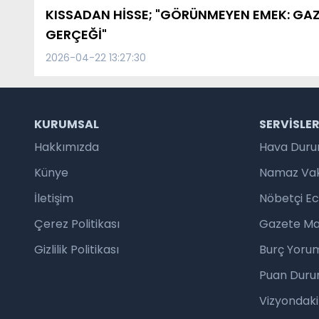
KISSADAN HİSSE; "GÖRÜNMEYEN EMEK: GA
GERÇEĞİ"
2026-04-22 13:27:30
KURUMSAL
SERVISLE
Hakkımızda
Hava Dur
Künye
Namaz Vaki
İletişim
Nöbetçi E
Çerez Politikası
Gazete Ma
Gizlilik Politikası
Burç Yorum
Puan Duru
Vizyondaki