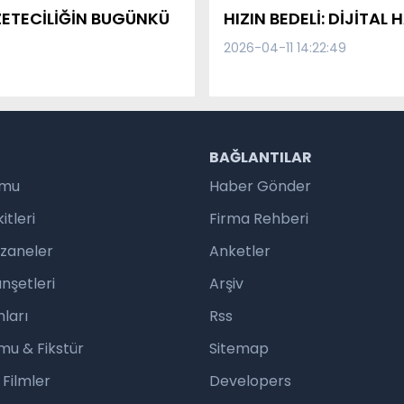
ZETECİLİĞİN BUGÜNKÜ
HIZIN BEDELİ: DİJİTA
2026-04-11 14:22:49
R
BAĞLANTILAR
umu
Haber Gönder
tleri
Firma Rehberi
czaneler
Anketler
nşetleri
Arşiv
ları
Rss
mu & Fikstür
Sitemap
 Filmler
Developers