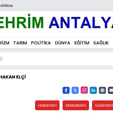
Politikası
RİZM
TARIM
POLİTİKA
DÜNYA
EĞİTİM
SAĞLIK
Çİ
 HAKAN ELÇİ
Haberleri
Makaleleri
Galerileri