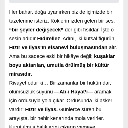
Her bahar, doğa uyanırken biz de içimizde bir
tazelenme isteriz. Köklerimizden gelen bir ses,
“bir şeyler değişecek”
der gibi fısıldar. İşte o
sesin adıdır
Hıdırellez
. Adını, iki kutsal figürün,
Hızır ve İlyas’ın efsanevi buluşmasından
alır.
Ama bu sadece eski bir hikâye değil;
kuşaklar
boyu aktarılan, umutla örülmüş bir kültür
mirasıdır.
Rivayet odur ki… Bir zamanlar bir hükümdar,
ölümsüzlük suyunu —
Ab-ı Hayat’ı
— aramak
için ordusuyla yola çıkar. Ordusunda iki asker
vardır:
Hızır ve İlyas.
Günlerce süren bu
arayışta, bir nehir kenarında mola verirler.
Kurutulmuş balıklarını çıkarıp yemeye