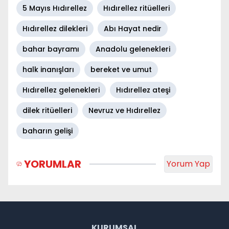
5 Mayıs Hıdırellez
Hıdırellez ritüelleri
Hıdırellez dilekleri
Abı Hayat nedir
bahar bayramı
Anadolu gelenekleri
halk inanışları
bereket ve umut
Hıdırellez gelenekleri
Hıdırellez ateşi
dilek ritüelleri
Nevruz ve Hıdırellez
baharın gelişi
YORUMLAR
Yorum Yap
KURUMSAL