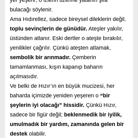
yer yeşerir; o izlerin üzerine yatanın şifa
bulacağı söylenir.
Ama Hıdırellez, sadece bireysel dileklerin değil,
toplu sevinçlerin de günüdür.
Ateşler yakılır,
üstünden atlanır. Eski dertler o ateşte bırakılır,
yenilikler çağrılır. Çünkü ateşten atlamak,
sembolik bir arınmadır.
Çemberin
tamamlanması, kışın kapanıp baharın
açılmasıdır.
Ve belki de Hızır’ın en büyük mucizesi, her
baharda içimizde yeniden yeşeren o
“bir
şeylerin iyi olacağı” hissidir.
Çünkü Hızır,
sadece bir figür değil;
beklenmedik bir iyilik,
umulmadık bir yardım, zamanında gelen bir
destek
olabilir.