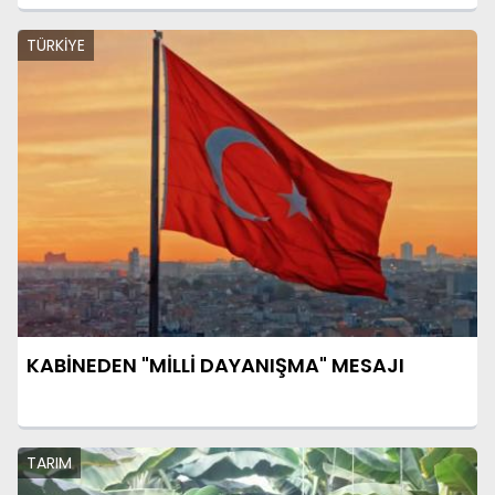
TÜRKİYE
KABİNEDEN "MİLLİ DAYANIŞMA" MESAJI
TARIM