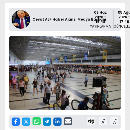
09 Haz
05 Ağ
2026 -
2026 -
Cevat ALP Haber Ajansı Medya Başkanı
18:48
17:48
YAYINLANMA
GÜNCELL
+
-
A
A