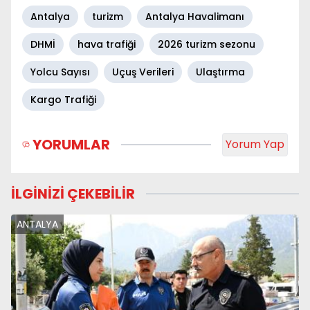
Antalya
turizm
Antalya Havalimanı
DHMİ
hava trafiği
2026 turizm sezonu
Yolcu Sayısı
Uçuş Verileri
Ulaştırma
Kargo Trafiği
YORUMLAR
Yorum Yap
İLGİNİZİ ÇEKEBİLİR
ANTALYA