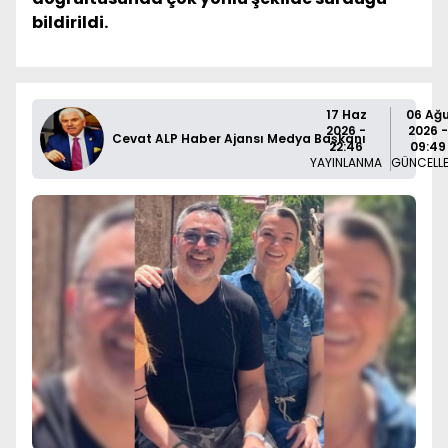
bildirildi.
17 Haz
06 Ağ
2026 -
2026 -
Cevat ALP Haber Ajansı Medya Başkanı
22:46
09:49
YAYINLANMA
GÜNCELL