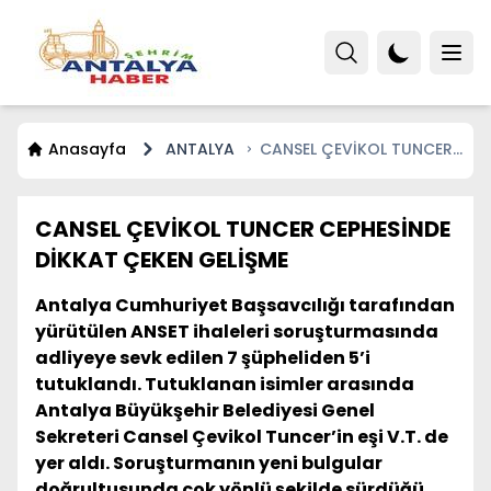
Anasayfa
ANTALYA
CANSEL ÇEVİKOL TUNCER
CEPHESİNDE DİKKAT ÇEKEN
GELİŞME
CANSEL ÇEVİKOL TUNCER CEPHESİNDE
DİKKAT ÇEKEN GELİŞME
Antalya Cumhuriyet Başsavcılığı tarafından
yürütülen ANSET ihaleleri soruşturmasında
adliyeye sevk edilen 7 şüpheliden 5’i
tutuklandı. Tutuklanan isimler arasında
Antalya Büyükşehir Belediyesi Genel
Sekreteri Cansel Çevikol Tuncer’in eşi V.T. de
yer aldı. Soruşturmanın yeni bulgular
doğrultusunda çok yönlü şekilde sürdüğü