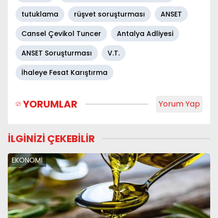
tutuklama
rüşvet soruşturması
ANSET
Cansel Çevikol Tuncer
Antalya Adliyesi
ANSET Soruşturması
V.T.
İhaleye Fesat Karıştırma
YORUMLAR
Yorum Yap
İLGİNİZİ ÇEKEBİLİR
EKONOMİ