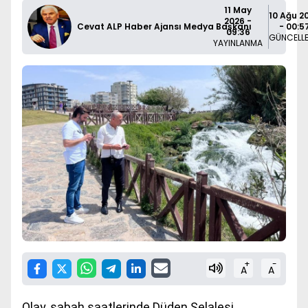
11 May
10 Ağu 2
2026 -
Cevat ALP Haber Ajansı Medya Başkanı
- 00:5
09:36
GÜNCELL
YAYINLANMA
+
-
A
A
Olay, sabah saatlerinde
Düden Şelalesi