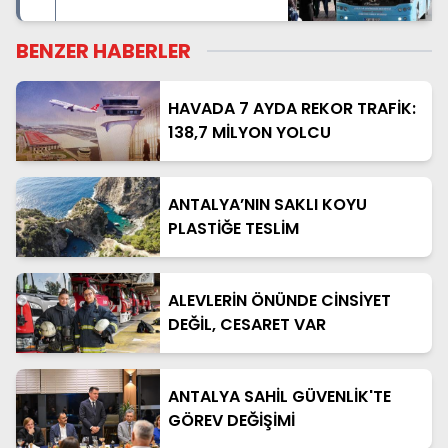
BENZER HABERLER
HAVADA 7 AYDA REKOR TRAFİK:
138,7 MİLYON YOLCU
ANTALYA’NIN SAKLI KOYU
PLASTİĞE TESLİM
ALEVLERİN ÖNÜNDE CİNSİYET
DEĞİL, CESARET VAR
ANTALYA SAHİL GÜVENLİK'TE
GÖREV DEĞİŞİMİ