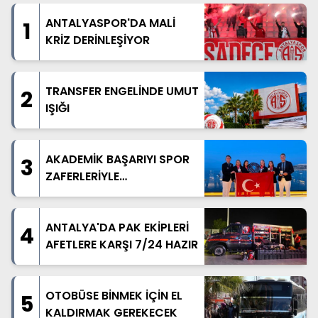
ANTALYASPOR'DA MALİ
1
KRİZ DERİNLEŞİYOR
TRANSFER ENGELİNDE UMUT
2
IŞIĞI
AKADEMİK BAŞARIYI SPOR
3
ZAFERLERİYLE
TAÇLANDIRDILAR
ANTALYA'DA PAK EKİPLERİ
4
AFETLERE KARŞI 7/24 HAZIR
OTOBÜSE BİNMEK İÇİN EL
5
KALDIRMAK GEREKECEK