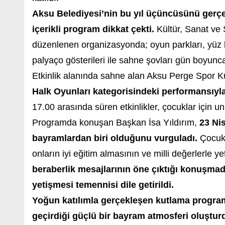
Aksu Belediyesi’nin bu yıl üçüncüsünü gerçek
içerikli program dikkat çekti.
Kültür, Sanat ve
düzenlenen organizasyonda; oyun parkları, yüz b
palyaço gösterileri ile sahne şovları gün boyunc
Etkinlik alanında sahne alan
Aksu Perge Spor Ku
Halk Oyunları kategorisindeki performansıyla
17.00 arasında süren etkinlikler, çocuklar için 
Programda konuşan Başkan
İsa Yıldırım
,
23 Ni
bayramlardan biri olduğunu vurguladı.
Çocukl
onların iyi eğitim almasının ve milli değerlerle 
beraberlik mesajlarının öne çıktığı konuşmad
yetişmesi temennisi dile getirildi.
Yoğun katılımla gerçekleşen kutlama programı
geçirdiği güçlü bir bayram atmosferi oluştur