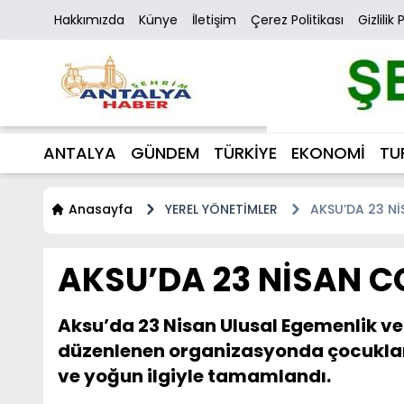
Hakkımızda
Künye
İletişim
Çerez Politikası
Gizlilik 
ANTALYA
GÜNDEM
TÜRKİYE
EKONOMİ
TU
Anasayfa
YEREL YÖNETİMLER
AKSU’DA 23 N
AKSU’DA 23 NİSAN 
Aksu’da 23 Nisan Ulusal Egemenlik ve 
düzenlenen organizasyonda çocuklar g
ve yoğun ilgiyle tamamlandı.