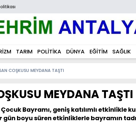
Politikası
RİZM
TARIM
POLİTİKA
DÜNYA
EĞİTİM
SAĞLIK
İSAN COŞKUSU MEYDANA TAŞTI
COŞKUSU MEYDANA TAŞTI
Çocuk Bayramı, geniş katılımlı etkinlikle ku
ün boyu süren etkinliklerle bayramın tadın