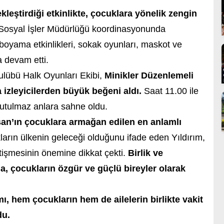
leştirdiği etkinlikte, çocuklara yönelik zengin
 Sosyal İşler Müdürlüğü koordinasyonunda
oyama etkinlikleri, sokak oyunları, maskot ve
a devam etti.
lübü Halk Oyunları Ekibi
,
Minikler Düzenlemeli
 izleyicilerden büyük beğeni aldı.
Saat 11.00 ile
unutulmaz anlara sahne oldu.
san’ın çocuklara armağan edilen en anlamlı
arın ülkenin geleceği olduğunu ifade eden Yıldırım,
yetişmesinin önemine dikkat çekti.
Birlik ve
a, çocukların özgür ve güçlü bireyler olarak
, hem çocukların hem de ailelerin birlikte vakit
du.