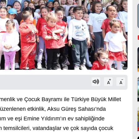
+
-
A
A
menlik ve Çocuk Bayramı ile Türkiye Büyük Millet
 düzenlenen etkinlik, Aksu Güreş Sahası’nda
rım
ve eşi Emine Yıldırım’ın ev sahipliğinde
m temsilcileri, vatandaşlar ve çok sayıda çocuk