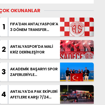
ÇOK OKUNANLAR
FIFA'DAN ANTALYASPOR'A
1
3 DÖNEM TRANSFER
YASAĞI
ANTALYASPOR'DA MALİ
2
KRİZ DERİNLEŞİYOR
AKADEMİK BAŞARIYI SPOR
3
ZAFERLERİYLE
TAÇLANDIRDILAR
ANTALYA'DA PAK EKİPLERİ
4
AFETLERE KARŞI 7/24
HAZIR