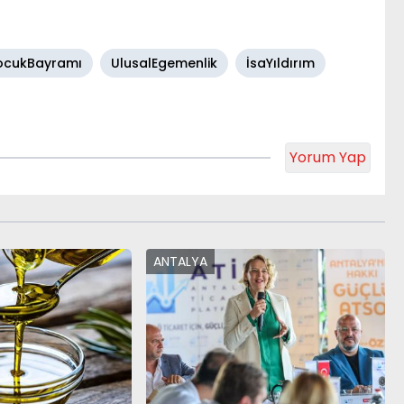
cukBayramı
UlusalEgemenlik
İsaYıldırım
Yorum Yap
ANTALYA