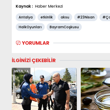
Kaynak :
Haber Merkezi
Antalya
etkinlik
aksu
#23Nisan
#Ço
HalkOyunları
BayramCoşkusu
YORUMLAR
İLGİNİZİ ÇEKEBİLİR
ANTALYA
EKONOMİ