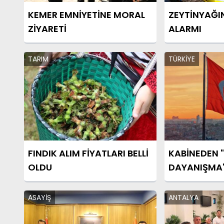
KEMER EMNİYETİNE MORAL
ZEYTİNYAĞI
ZİYARETİ
ALARMI
TARIM
TÜRKİYE
FINDIK ALIM FİYATLARI BELLİ
KABİNEDEN "
OLDU
DAYANIŞMA"
ASAYİŞ
ANTALYA