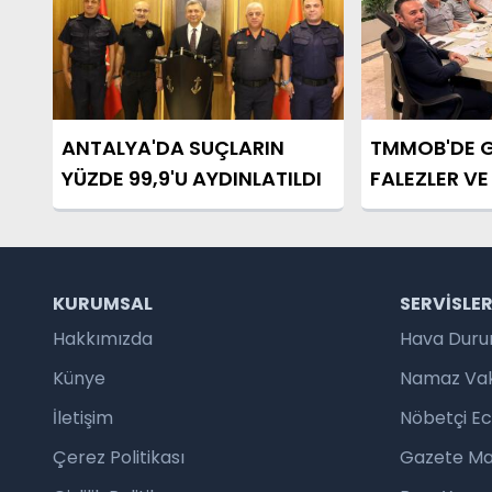
ANTALYA'DA SUÇLARIN
TMMOB'DE 
YÜZDE 99,9'U AYDINLATILDI
FALEZLER V
ALANI OLDU
KURUMSAL
SERVISLE
Hakkımızda
Hava Dur
Künye
Namaz Vaki
İletişim
Nöbetçi E
Çerez Politikası
Gazete Ma