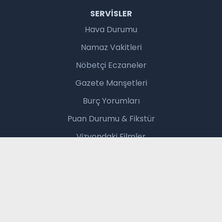
SERVISLER
Hava Durumu
Namaz Vakitleri
Nöbetçi Eczaneler
Gazete Manşetleri
Burç Yorumları
Puan Durumu & Fikstür
Vizyondaki Filmler
Şans Oyunları
Trafik Durumu
BAĞLANTILAR
Haber Gönder