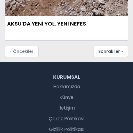
AKSU’DA YENİ YOL, YENİ NEFES
« Öncekiler
Sonrakiler »
KURUMSAL
Hakkımızda
Künye
İletişim
Çerez Politikası
Gizlilik Politikası