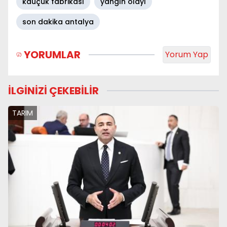
kauçuk fabrikası
yangın olayı
son dakika antalya
YORUMLAR
Yorum Yap
İLGİNİZİ ÇEKEBİLİR
TARIM