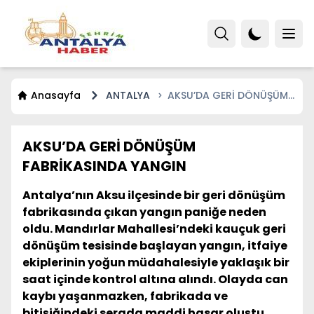
Anasayfa
ANTALYA
AKSU’DA GERİ DÖNÜŞÜM
FABRİKASINDA YANGIN
AKSU’DA GERİ DÖNÜŞÜM
FABRİKASINDA YANGIN
Antalya’nın Aksu ilçesinde bir geri dönüşüm
fabrikasında çıkan yangın paniğe neden
oldu. Mandırlar Mahallesi’ndeki kauçuk geri
dönüşüm tesisinde başlayan yangın, itfaiye
ekiplerinin yoğun müdahalesiyle yaklaşık bir
saat içinde kontrol altına alındı. Olayda can
kaybı yaşanmazken, fabrikada ve
bitişiğindeki serada maddi hasar oluştu.