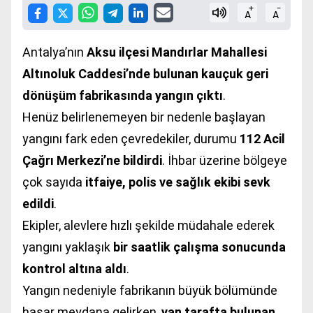
+
-
A
A
Antalya’nın
Aksu ilçesi Mandırlar Mahallesi
Altınoluk Caddesi’nde bulunan kauçuk geri
dönüşüm fabrikasında yangın çıktı
.
Henüz belirlenemeyen bir nedenle başlayan
yangını fark eden çevredekiler, durumu
112 Acil
Çağrı Merkezi’ne bildirdi
. İhbar üzerine bölgeye
çok sayıda
itfaiye, polis ve sağlık ekibi sevk
edildi
.
Ekipler, alevlere hızlı şekilde müdahale ederek
yangını yaklaşık
bir saatlik çalışma sonucunda
kontrol altına aldı
.
Yangın nedeniyle fabrikanın büyük bölümünde
hasar meydana gelirken,
yan tarafta bulunan