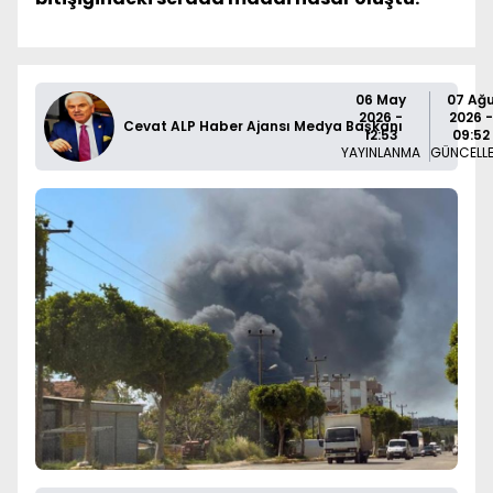
06 May
07 Ağ
2026 -
2026 -
Cevat ALP Haber Ajansı Medya Başkanı
12:53
09:52
YAYINLANMA
GÜNCELL