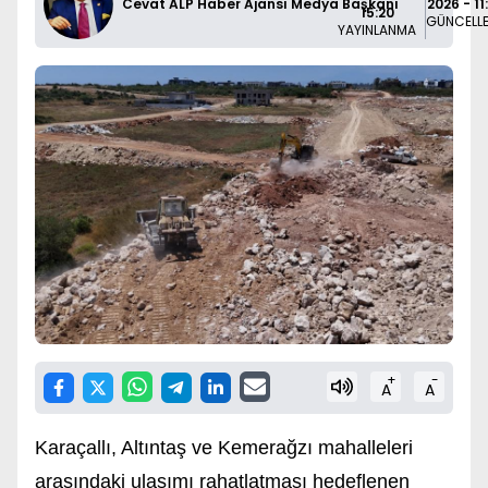
Cevat ALP Haber Ajansı Medya Başkanı
2026 - 11
15:20
GÜNCELL
YAYINLANMA
+
-
A
A
Karaçallı, Altıntaş ve Kemerağzı mahalleleri
arasındaki ulaşımı rahatlatması hedeflenen