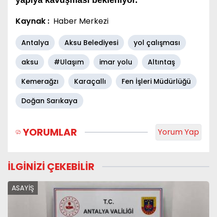
yapıya kavuşması bekleniyor.
Kaynak :
Haber Merkezi
Antalya
Aksu Belediyesi
yol çalışması
aksu
#Ulaşım
imar yolu
Altıntaş
Kemerağzı
Karaçallı
Fen İşleri Müdürlüğü
Doğan Sarıkaya
YORUMLAR
Yorum Yap
İLGİNİZİ ÇEKEBİLİR
ASAYİŞ