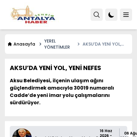
YEREL
Anasayfa
AKSU’DA YENİ YOL,
YÖNETİMLER
YENİ NEFES
AKSU’DA YENİ YOL, YENİ NEFES
Aksu Belediyesi, ilçenin ulaşım ağını
güçlendirmek amacıyla 30019 numaralı
Cadde’de yeni imar yolu çalışmalarını
sürdürüyor.
16 Haz
06 Ağ
2026 -