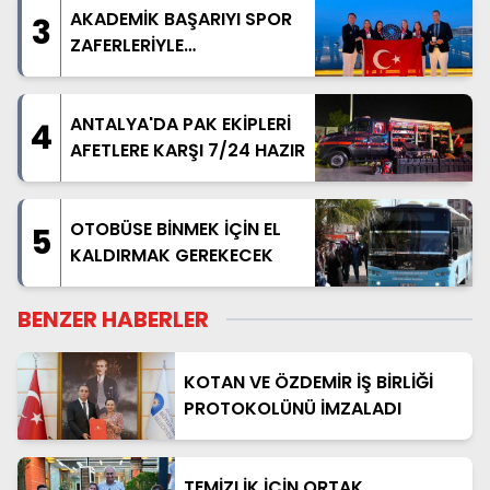
AKADEMİK BAŞARIYI SPOR
3
ZAFERLERİYLE
TAÇLANDIRDILAR
ANTALYA'DA PAK EKİPLERİ
4
AFETLERE KARŞI 7/24 HAZIR
OTOBÜSE BİNMEK İÇİN EL
5
KALDIRMAK GEREKECEK
BENZER HABERLER
KOTAN VE ÖZDEMİR İŞ BİRLİĞİ
PROTOKOLÜNÜ İMZALADI
TEMİZLİK İÇİN ORTAK