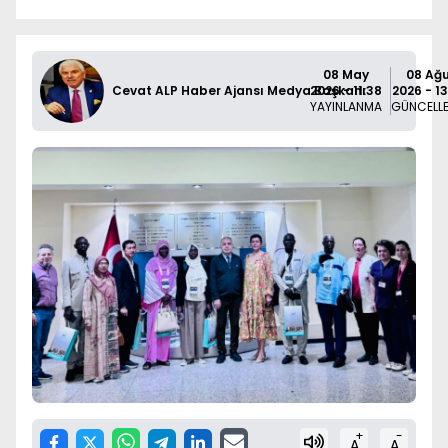
08 May
08 Ağ
Cevat ALP Haber Ajansı Medya Başkanı
2026 - 11:38
2026 - 13
YAYINLANMA
GÜNCELL
+
-
A
A