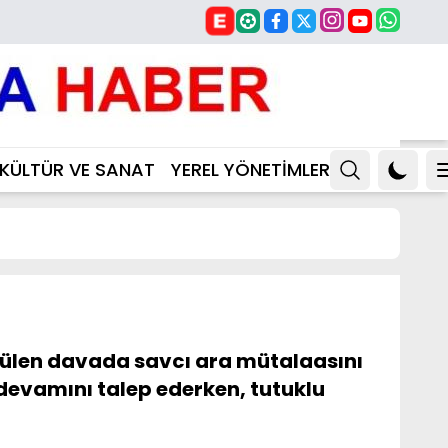
KÜLTÜR VE SANAT
YEREL YÖNETİMLER
İ
rülen davada savcı ara mütalaasını
 devamını talep ederken, tutuklu