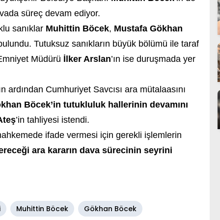
avada süreç devam ediyor.
klu sanıklar
Muhittin Böcek
,
Mustafa Gökhan
ulundu. Tutuksuz sanıkların büyük bölümü ile taraf
l Emniyet Müdürü
İlker Arslan
’ın ise duruşmada yer
ın ardından Cumhuriyet Savcısı ara mütalaasını
ökhan Böcek’in tutukluluk hallerinin devamını
Ateş
’in tahliyesi istendi.
ahkemede ifade vermesi için gerekli işlemlerin
receği ara kararın dava sürecinin seyrini
i
Muhittin Böcek
Gökhan Böcek