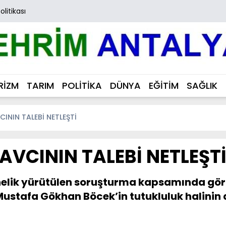
Politikası
RİZM
TARIM
POLİTİKA
DÜNYA
EĞİTİM
SAĞLIK
ININ TALEBİ NETLEŞTİ
VCININ TALEBİ NETLEŞT
nelik yürütülen soruşturma kapsamında gö
 Mustafa Gökhan Böcek’in tutukluluk halinin