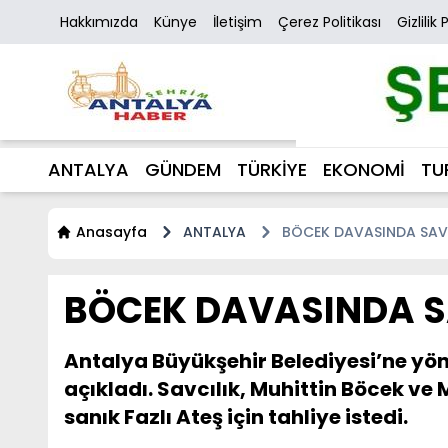
Hakkımızda
Künye
İletişim
Çerez Politikası
Gizlilik 
ANTALYA
GÜNDEM
TÜRKİYE
EKONOMİ
TU
Anasayfa
ANTALYA
BÖCEK DAVASINDA SAVC
BÖCEK DAVASINDA SA
Antalya Büyükşehir Belediyesi’ne yö
açıkladı. Savcılık, Muhittin Böcek ve
sanık Fazlı Ateş için tahliye istedi.