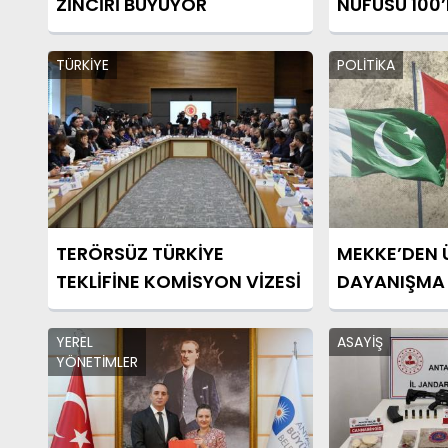
ZİNCİRİ BÜYÜYOR
NÜFUSU 100’
TÜRKİYE
POLİTİKA
TERÖRSÜZ TÜRKİYE
MEKKE’DEN 
TEKLİFİNE KOMİSYON VİZESİ
DAYANIŞMA
YEREL
ASAYİŞ
YÖNETİMLER