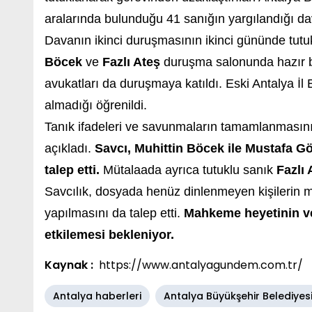
aralarında bulunduğu 41 sanığın yargılandığı d
Davanın ikinci duruşmasının ikinci gününde tutu
Böcek
ve
Fazlı Ateş
duruşma salonunda hazır b
avukatları da duruşmaya katıldı. Eski Antalya İ
almadığı öğrenildi.
Tanık ifadeleri ve savunmaların tamamlanmasın
açıkladı.
Savcı, Muhittin Böcek ile Mustafa G
talep etti.
Mütalaada ayrıca tutuklu sanık
Fazlı 
Savcılık, dosyada henüz dinlenmeyen kişilerin m
yapılmasını da talep etti.
Mahkeme heyetinin ve
etkilemesi bekleniyor.
Kaynak :
https://www.antalyagundem.com.tr/
Antalya haberleri
Antalya Büyükşehir Belediyes