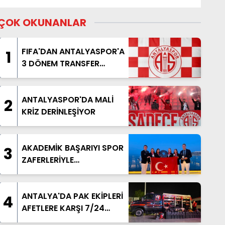
ÇOK OKUNANLAR
FIFA'DAN ANTALYASPOR'A
1
3 DÖNEM TRANSFER
YASAĞI
ANTALYASPOR'DA MALİ
2
KRİZ DERİNLEŞİYOR
AKADEMİK BAŞARIYI SPOR
3
ZAFERLERİYLE
TAÇLANDIRDILAR
ANTALYA'DA PAK EKİPLERİ
4
AFETLERE KARŞI 7/24
HAZIR