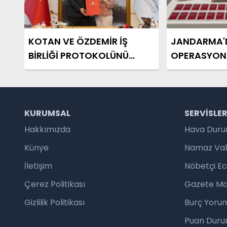
KOTAN VE ÖZDEMİR İŞ
JANDARMA'
BİRLİĞİ PROTOKOLÜNÜ
OPERASYON
İMZALADI
KURUMSAL
SERVISLE
Hakkımızda
Hava Dur
Künye
Namaz Vaki
İletişim
Nöbetçi E
Çerez Politikası
Gazete Ma
Gizlilik Politikası
Burç Yorum
Puan Duru