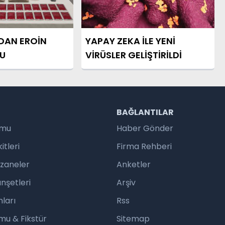
DAN EROİN
YAPAY ZEKA İLE YENİ
U
VİRÜSLER GELİŞTİRİLDİ
R
BAĞLANTILAR
umu
Haber Gönder
tleri
Firma Rehberi
czaneler
Anketler
nşetleri
Arşiv
ları
Rss
mu & Fikstür
Sitemap