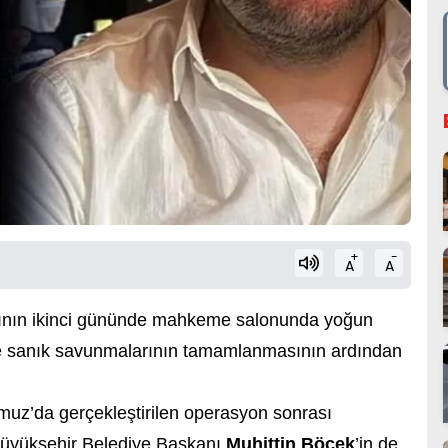
+
-
A
A
asının ikinci gününde mahkeme salonunda yoğun
i ve sanık savunmalarının tamamlanmasının ardından
muz’da gerçekleştirilen operasyon sonrası
 Büyükşehir Belediye Başkanı
Muhittin Böcek
’in de