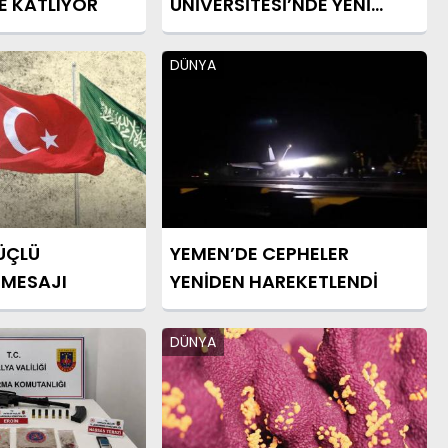
E KATLIYOR
ÜNİVERSİTESİ’NDE YENİ
DÖNEM
DÜNYA
ÜÇLÜ
YEMEN’DE CEPHELER
 MESAJI
YENİDEN HAREKETLENDİ
DÜNYA