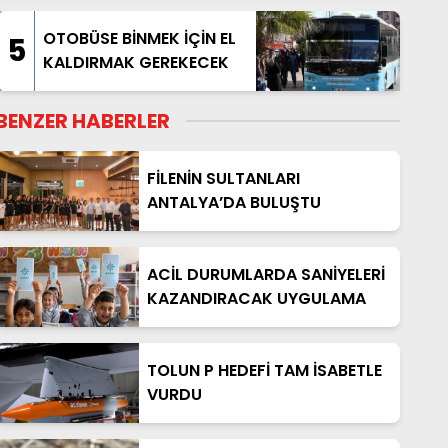
OTOBÜSE BİNMEK İÇİN EL
5
KALDIRMAK GEREKECEK
BENZER HABERLER
FİLENİN SULTANLARI
ANTALYA’DA BULUŞTU
ACİL DURUMLARDA SANİYELERİ
KAZANDIRACAK UYGULAMA
TOLUN P HEDEFİ TAM İSABETLE
VURDU