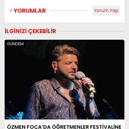
YORUMLAR
Yorum Yap
İLGİNİZİ ÇEKEBİLİR
GÜNDEM
ÖZMEN FOÇA’DA ÖĞRETMENLER FESTİVALİNE