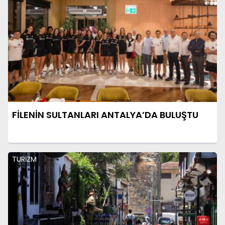
FİLENİN SULTANLARI ANTALYA’DA BULUŞTU
TURİZM