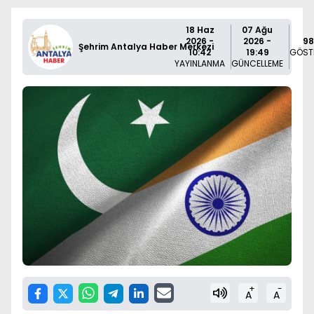
18 Haz
07 Ağu
2026 -
2026 -
98
Şehrim Antalya Haber Merkezi
10:42
19:49
GÖST
YAYINLANMA
GÜNCELLEME
+
-
A
A