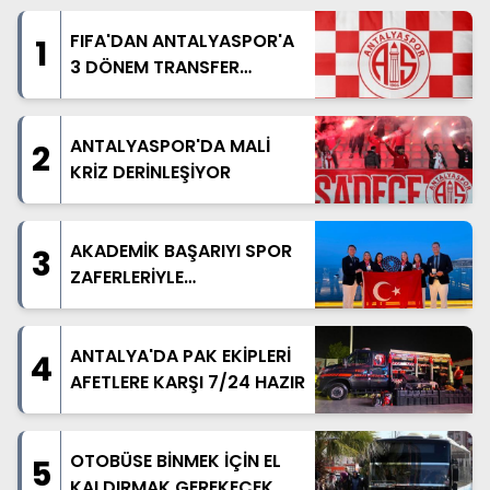
FIFA'DAN ANTALYASPOR'A
1
3 DÖNEM TRANSFER
YASAĞI
ANTALYASPOR'DA MALİ
2
KRİZ DERİNLEŞİYOR
AKADEMİK BAŞARIYI SPOR
3
ZAFERLERİYLE
TAÇLANDIRDILAR
ANTALYA'DA PAK EKİPLERİ
4
AFETLERE KARŞI 7/24 HAZIR
OTOBÜSE BİNMEK İÇİN EL
5
KALDIRMAK GEREKECEK