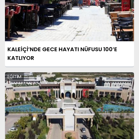
KALEİÇİ’NDE GECE HAYATI NÜFUSU 100’E
KATLIYOR
EĞİTİM