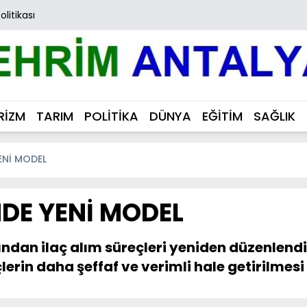
Politikası
RİZM
TARIM
POLİTİKA
DÜNYA
EĞİTİM
SAĞLIK
ENİ MODEL
NDE YENİ MODEL
dan ilaç alım süreçleri yeniden düzenlendi. 
çlerin daha şeffaf ve verimli hale getirilmesi