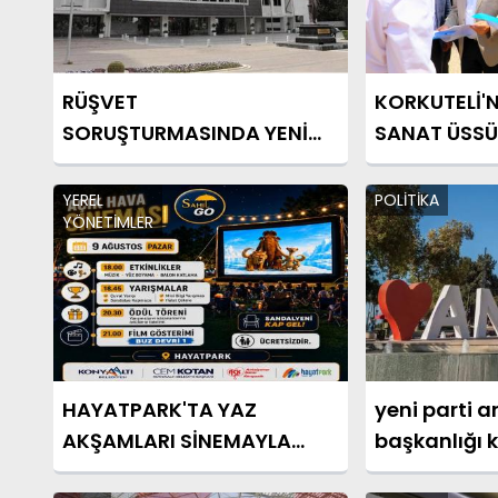
RÜŞVET
KORKUTELİ'N
SORUŞTURMASINDA YENİ
SANAT ÜSSÜ
GÖZALTILAR
YEREL
POLİTİKA
YÖNETİMLER
HAYATPARK'TA YAZ
yeni parti a
AKŞAMLARI SİNEMAYLA
başkanlığı 
RENKLENECEK
açıklandı