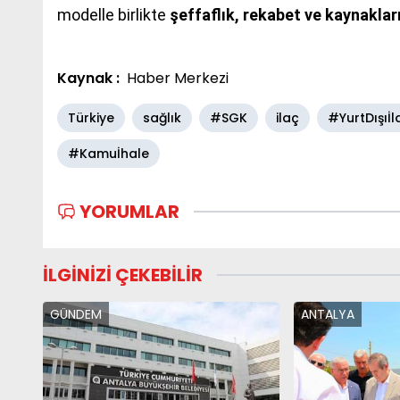
modelle birlikte
şeffaflık, rekabet ve kaynakları
Kaynak :
Haber Merkezi
Türkiye
sağlık
#SGK
ilaç
#YurtDışıİl
#Kamuİhale
YORUMLAR
İLGİNİZİ ÇEKEBİLİR
GÜNDEM
ANTALYA