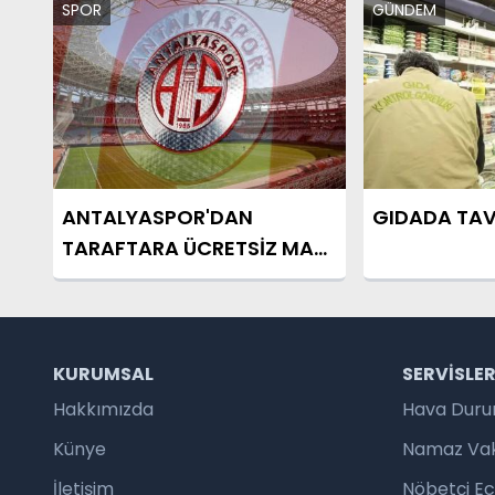
SPOR
GÜNDEM
ANTALYASPOR'DAN
GIDADA TAV
TARAFTARA ÜCRETSİZ MAÇ
JESTİ
KURUMSAL
SERVISLE
Hakkımızda
Hava Dur
Künye
Namaz Vaki
İletişim
Nöbetçi E