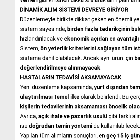
DİNAMİK ALIM SİSTEMİ DEVREYE GİRİYOR
Düzenlemeyle birlikte dikkat çeken en önemli yen
sistem sayesinde,
birden fazla tedarikçinin bu
hızlandırılacak ve
ekonomik açıdan en avantajlı 
Sistem,
ön yeterlik kriterlerini sağlayan tüm is
sisteme dahil olabilecek. Ancak aynı ürün için
bi
değerlendirilmeye alınmayacak
.
HASTALARIN TEDAVİSİ AKSAMAYACAK
Yeni düzenleme kapsamında,
yurt dışından tem
ulaştırılması temel ilke
olarak belirlendi. Bu çe
kişilerin tedavilerinin aksamaması öncelik ola
Ayrıca,
açık ihale ve pazarlık usulü
gibi farklı a
ise
doğrudan temin yöntemi
de kullanılabilecek
Yapılan tüm alımların sonuçları,
en geç 15 iş gün