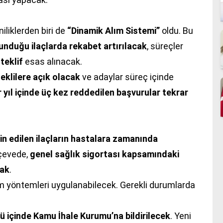
iliklerden biri de
“Dinamik Alım Sistemi”
oldu. Bu
lunduğu ilaçlarda rekabet artırılacak
, süreçler
teklif
esas alınacak.
teklilere açık olacak
ve adaylar süreç içinde
r yıl içinde üç kez reddedilen başvurular tekrar
in edilen ilaçların hastalara zamanında
rçevede,
genel sağlık sigortası kapsamındaki
cak
.
lım yöntemleri uygulanabilecek. Gerekli durumlarda
.
ü içinde Kamu İhale Kurumu’na bildirilecek
. Yeni