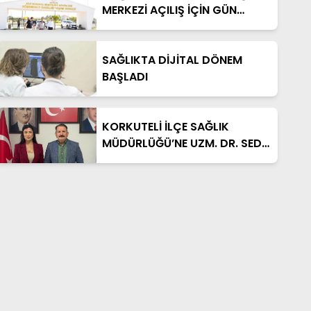
MERKEZİ AÇILIŞ İÇİN GÜN
SAYIYOR
SAĞLIKTA DİJİTAL DÖNEM
BAŞLADI
KORKUTELİ İLÇE SAĞLIK
MÜDÜRLÜĞÜ’NE UZM. DR. SEDA
YILMAZER ATANDI