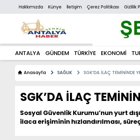
Hakkımızda
Künye
İletişim
Çerez Politikası
Gizlilik 
ANTALYA
GÜNDEM
TÜRKİYE
EKONOMİ
TU
Anasayfa
SAĞLIK
SGK’DA İLAÇ TEMİNİNDE Y
SGK’DA İLAÇ TEMİNİ
Sosyal Güvenlik Kurumu’nun yurt dışın
ilaca erişiminin hızlandırılması, süre