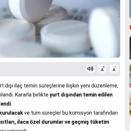
+
-
A
A
t dışı ilaç temin süreçlerine ilişkin yeni düzenleme,
ndı. Kararla birlikte
yurt dışından temin edilen
lendi
.
 kurulacak
ve tüm süreçler bu komisyon tarafından
ısıtları, ilaca özel durumlar ve geçmiş tüketim
ması yapacak.