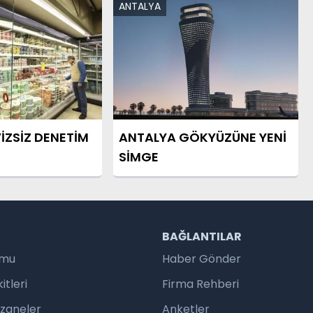
ANTALYA
İZSİZ DENETİM
ANTALYA GÖKYÜZÜNE YENİ
SİMGE
R
BAĞLANTILAR
umu
Haber Gönder
tleri
Firma Rehberi
czaneler
Anketler