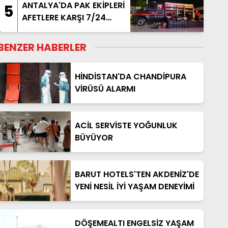
ANTALYA'DA PAK EKİPLERİ
5
AFETLERE KARŞI 7/24
HAZIR
BENZER HABERLER
HİNDİSTAN'DA CHANDİPURA
VİRÜSÜ ALARMI
ACİL SERVİSTE YOĞUNLUK
BÜYÜYOR
BARUT HOTELS'TEN AKDENİZ'DE
YENİ NESİL İYİ YAŞAM DENEYİMİ
DÖŞEMEALTI ENGELSİZ YAŞAM