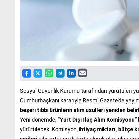
Sosyal Güvenlik Kurumu
tarafından yürütülen yur
Cumhurbaşkanı kararıyla Resmi Gazete’de yayımla
beşeri tıbbi ürünlerin alım usulleri yeniden belir
Yeni dönemde,
“Yurt Dışı İlaç Alım Komisyonu”
yürütülecek. Komisyon,
ihtiyaç miktarı, bütçe k
verileri
gibi kriterleri dikkate alarak alım planla