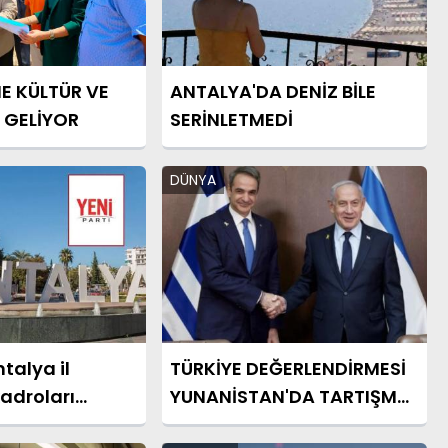
E KÜLTÜR VE
ANTALYA'DA DENİZ BİLE
 GELİYOR
SERİNLETMEDİ
DÜNYA
ntalya il
TÜRKİYE DEĞERLENDİRMESİ
kadroları
YUNANİSTAN'DA TARTIŞMA
YARATTI