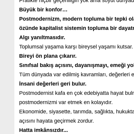
Pratikte hiçbir geçerliliğin yok ama soyut dünyada
Büyük bir konfor…
Postmodernizm, modern topluma bir tepki ola
özünde kapitalist sistemin topluma bir dayat
Algı yanıltmasıdır.
Toplumsal yaşama karşı bireysel yaşamı kutsar.
Bireyi ön plana çıkarır.
Sınıfsal bakış açısını, dayanışmayı, emeği yo
Tüm dünyada var edilmiş kavramları, değerleri esk
İnsani değerleri geri bulur.
Postmodernist kafa en çok edebiyatta hayat bul
postmodernizmi var etmek en kolayıdır.
Ekonomide, siyasette, tarımda, sağlıkta, hukukt
açısını hayata geçirmek zordur.
Hatta imkânsızdır...