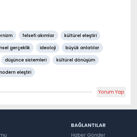
rnizm
felsefi akımlar
kültürel eleştiri
imsel gerçeklik
ideoloji
büyük anlatılar
düşünce sistemleri
kültürel dönüşüm
odern eleştiri
Yorum Yap
R
BAĞLANTILAR
umu
Haber Gönder