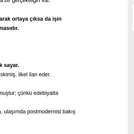
 bir gerçekliliğin var.
rak ortaya çıksa da işin
masıdır.
k sayar.
imiş, ilkel ilan eder.
muştur; çünkü edebiyatta
a, ulaşımda postmodernist bakış