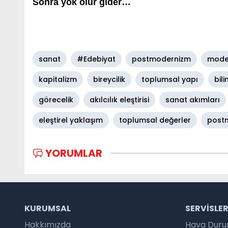
Sonra yok olur gider…
sanat
#Edebiyat
postmodernizm
mode
kapitalizm
bireycilik
toplumsal yapı
bil
görecelik
akılcılık eleştirisi
sanat akımları
eleştirel yaklaşım
toplumsal değerler
postm
YORUMLAR
KURUMSAL
SERVISLE
Hakkımızda
Hava Dur