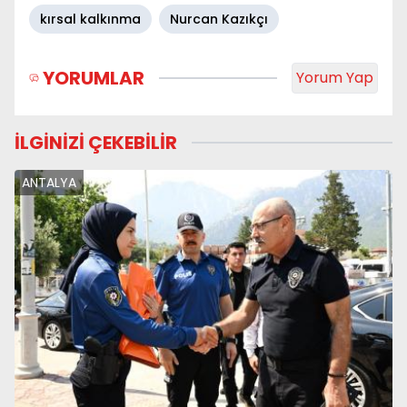
kırsal kalkınma
Nurcan Kazıkçı
YORUMLAR
Yorum Yap
İLGİNİZİ ÇEKEBİLİR
ANTALYA