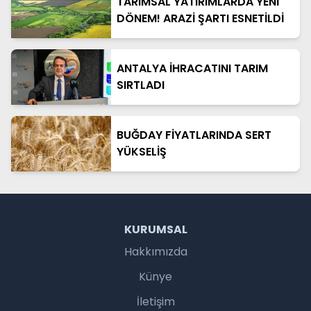
TARIMSAL YATIRIMLARDA YENİ
DÖNEM! ARAZİ ŞARTI ESNETİLDİ
ANTALYA İHRACATINI TARIM
SIRTLADI
BUĞDAY FİYATLARINDA SERT
YÜKSELİŞ
KURUMSAL
Hakkımızda
Künye
İletişim