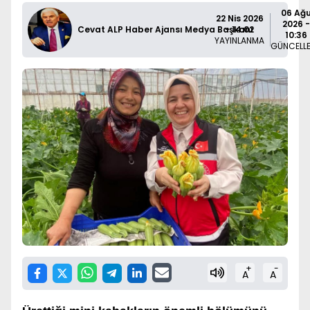
06 Ağ
22 Nis 2026
2026 -
Cevat ALP Haber Ajansı Medya Başkanı
- 14:02
10:36
YAYINLANMA
GÜNCELL
+
-
A
A